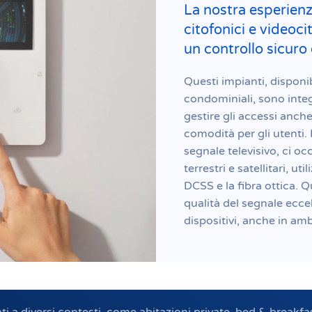
La nostra esperienz
citofonici e videoci
un controllo sicuro 
Questi impianti, disponib
condominiali, sono integ
gestire gli accessi anch
comodità per gli utenti. 
segnale televisivo, ci o
terrestri e satellitari, u
DCSS e la fibra ottica. Q
qualità del segnale ecce
dispositivi, anche in am
ti a diversi contesti, come abitazioni private, bed & breakfa