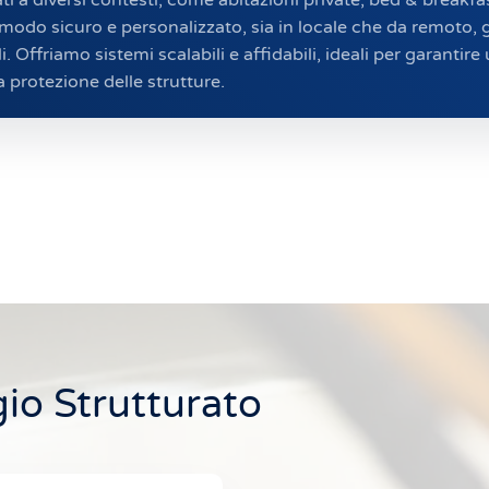
 modo sicuro e personalizzato, sia in locale che da remoto,
 Offriamo sistemi scalabili e affidabili, ideali per garantire 
a protezione delle strutture.
io Strutturato