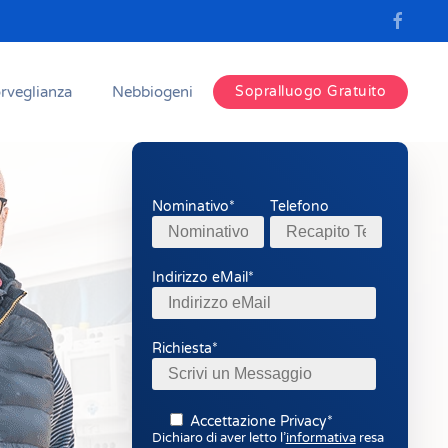
rveglianza
Nebbiogeni
Sopralluogo Gratuito
Nominativo*
Telefono
Indirizzo eMail*
Richiesta*
Accettazione Privacy*
Dichiaro di aver letto l’
informativa
resa