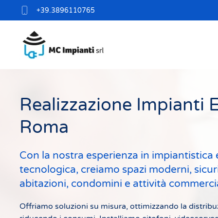
+39.3896110765
Skip
to
main
content
Realizzazione Impianti El
Roma
Con la nostra esperienza in impiantistica e
tecnologica, creiamo spazi moderni, sicuri
abitazioni, condomini e attività commercia
Offriamo soluzioni su misura, ottimizzando la distrib