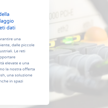
della
blaggio
eti dati
arantire una
iente, dalle piccole
triali. Le reti
upportare
ità elevate e una
mo la nostra offerta
esh, una soluzione
nche in spazi