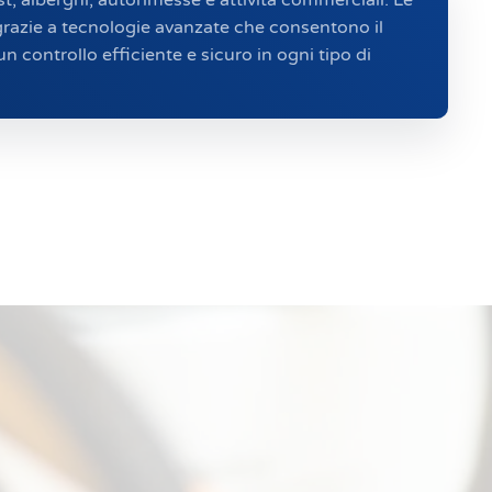
 grazie a tecnologie avanzate che consentono il
un controllo efficiente e sicuro in ogni tipo di