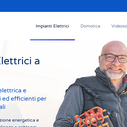
Impianti Elettrici
Domotica
Videoso
ettrici a
lettrica e
 ed efficienti per
li
uzione energetica e