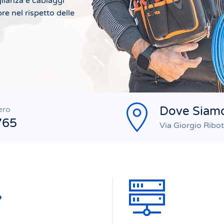
glianza e cablaggi
re nel rispetto delle
Dove Siam
ero
765
Via Giorgio Ribo